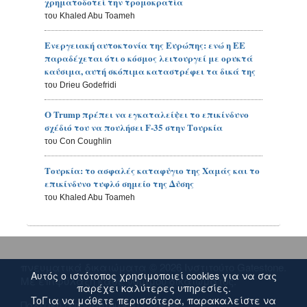
χρηματοδοτεί την τρομοκρατία
του Khaled Abu Toameh
Ενεργειακή αυτοκτονία της Ευρώπης: ενώ η ΕΕ
παραδέχεται ότι ο κόσμος λειτουργεί με ορυκτά
καύσιμα, αυτή σκόπιμα καταστρέφει τα δικά της
του Drieu Godefridi
Ο Trump πρέπει να εγκαταλείψει το επικίνδυνο
σχέδιό του να πουλήσει F-35 στην Τουρκία
του Con Coughlin
Τουρκία: το ασφαλές καταφύγιο της Χαμάς και το
επικίνδυνο τυφλό σημείο της Δύσης
του Khaled Abu Toameh
πνευματικά δικαιώματα © 2026 Ινστιτούτο Gatestone.
Αυτός ο ιστότοπος χρησιμοποιεί cookies για να σας
Με επιφύλαξη κάθε νόμιμου δικαιώματος.
παρέχει καλύτερες υπηρεσίες.
ToΓια να μάθετε περισσότερα, παρακαλείστε να
Πολιτική απορρήτου και Cookies