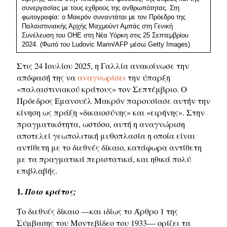
συνεργασίας με τους εχθρούς της ανθρωπότητας. Στη
φωτογραφία: ο Μακρόν συναντάται με τον Πρόεδρο της
Παλαιστινιακής Αρχής Μαχμούντ Αμπάς στη Γενική
Συνέλευση του ΟΗΕ στη Νέα Υόρκη στις 25 Σεπτεμβρίου
2024. (Φωτό του Ludovic Marin/AFP μέσω Getty Images)
Στις 24 Ιουλίου 2025, η Γαλλία ανακοίνωσε την
απόφασή της να
αναγνωρίσει
την ύπαρξη
«παλαιστινιακού κράτους» τον Σεπτέμβριο. Ο
Πρόεδρος Εμανουέλ Μακρόν παρουσίασε αυτήν την
κίνηση ως πράξη «δικαιοσύνης» και «ειρήνης». Στην
πραγματικότητα, ωστόσο, αυτή η αναγνώριση
αποτελεί γεωπολιτική μυθοπλασία η οποία είναι
αντίθετη με το διεθνές δίκαιο, κατάφωρα αντίθετη
με τα πραγματικά περιστατικά, και ηθικά πολύ
επιβλαβής.
1.
Ποιο κράτος;
Το διεθνές δίκαιο —και ιδίως το Άρθρο 1 της
Σύμβασης του Μοντεβίδεο του 1933— ορίζει τα