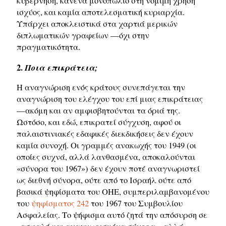
κυβέρνηση, κανένα μονοπώλιο στη νόμιμη χρήση
ισχύος, και καμία αποτελεσματική κυριαρχία.
Υπάρχει αποκλειστικά στα χαρτιά μερικών
διπλωματικών γραφείων —όχι στην
πραγματικότητα.
2.
Ποια επικράτεια;
Η αναγνώριση ενός κράτους συνεπάγεται την
αναγνώριση του ελέγχου του επί μιας επικράτειας
—ακόμη και αν αμφισβητούνται τα όριά της.
Ωστόσο, και εδώ, επικρατεί σύγχυση, αφού οι
παλαιστινιακές εδαφικές διεκδικήσεις δεν έχουν
καμία συνοχή. Οι γραμμές ανακωχής του 1949 (οι
οποίες συχνά, αλλά λανθασμένα, αποκαλούνται
«σύνορα του 1967») δεν έχουν ποτέ αναγνωριστεί
ως διεθνή σύνορα, ούτε από το Ισραήλ ούτε από
βασικά ψηφίσματα του ΟΗΕ, συμπεριλαμβανομένου
του
ψηφίσματος 242
του 1967 του Συμβουλίου
Ασφαλείας. Το ψήφισμα αυτό ζητά την απόσυρση σε