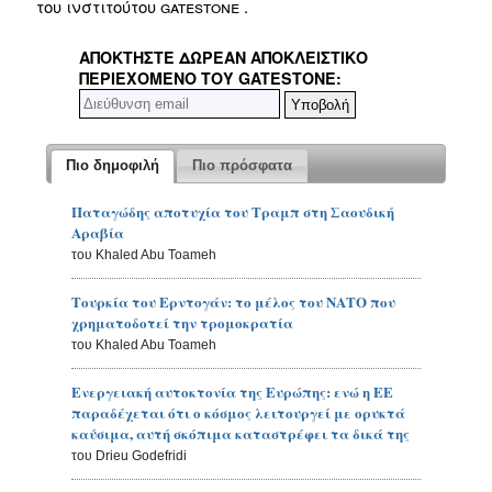
του ινστιτούτου gatestone
.
ΑΠΟΚΤΉΣΤΕ ΔΩΡΕΆΝ ΑΠΟΚΛΕΙΣΤΙΚΌ
ΠΕΡΙΕΧΌΜΕΝΟ ΤΟΥ GATESTONE:
Πιο δημοφιλή
Πιο πρόσφατα
Παταγώδης αποτυχία του Τραμπ στη Σαουδική
Αραβία
του Khaled Abu Toameh
Τουρκία του Ερντογάν: το μέλος του ΝΑΤΟ που
χρηματοδοτεί την τρομοκρατία
του Khaled Abu Toameh
Ενεργειακή αυτοκτονία της Ευρώπης: ενώ η ΕΕ
παραδέχεται ότι ο κόσμος λειτουργεί με ορυκτά
καύσιμα, αυτή σκόπιμα καταστρέφει τα δικά της
του Drieu Godefridi