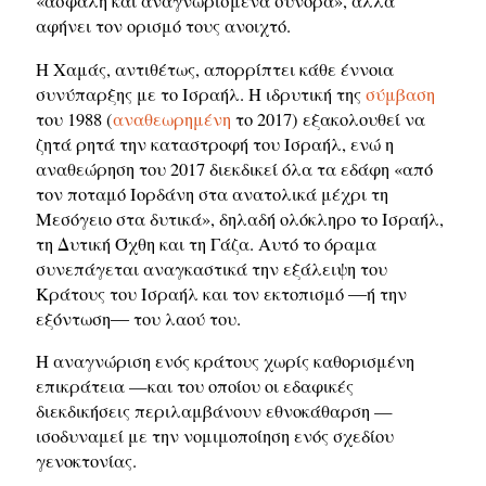
«ασφαλή και αναγνωρισμένα σύνορα», αλλά
αφήνει τον ορισμό τους ανοιχτό.
Η Χαμάς, αντιθέτως, απορρίπτει κάθε έννοια
συνύπαρξης με το Ισραήλ. Η ιδρυτική της
σύμβαση
του 1988 (
αναθεωρημένη
το 2017) εξακολουθεί να
ζητά ρητά την καταστροφή του Ισραήλ, ενώ η
αναθεώρηση του 2017 διεκδικεί όλα τα εδάφη «από
τον ποταμό Ιορδάνη στα ανατολικά μέχρι τη
Μεσόγειο στα δυτικά», δηλαδή ολόκληρο το Ισραήλ,
τη Δυτική Όχθη και τη Γάζα. Αυτό το όραμα
συνεπάγεται αναγκαστικά την εξάλειψη του
Κράτους του Ισραήλ και τον εκτοπισμό ―ή την
εξόντωση― του λαού του.
Η αναγνώριση ενός κράτους χωρίς καθορισμένη
επικράτεια —και του οποίου οι εδαφικές
διεκδικήσεις περιλαμβάνουν εθνοκάθαρση —
ισοδυναμεί με την νομιμοποίηση ενός σχεδίου
γενοκτονίας.