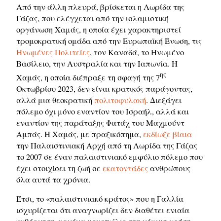
Από την άλλη πλευρά, βρίσκεται η Λωρίδα της
Γάζας, που ελέγχεται από την ισλαμιστική
οργάνωση Χαμάς, η οποία έχει χαρακτηριστεί
τρομοκρατική ομάδα από την Ευρωπαϊκή Ένωση, τις
Ηνωμένες Πολιτείες
, τον Καναδά, το Ηνωμένο
Βασίλειο, την Αυστραλία και την Ιαπωνία. Η
ης
Χαμάς, η οποία διέπραξε τη σφαγή της 7
Οκτωβρίου 2023, δεν είναι κρατικός παράγοντας,
αλλά μια θεοκρατική
πολιτοφυλακή
. Διεξάγει
πόλεμο όχι μόνο εναντίον του Ισραήλ, αλλά και
εναντίον της παράταξης Φατάχ του Μαχμούντ
Αμπάς. Η Χαμάς, με πραξικόπημα,
εκδίωξε βίαια
την Παλαιστινιακή Αρχή από τη Λωρίδα της Γάζας
το 2007 σε έναν παλαιστινιακό εμφύλιο πόλεμο που
έχει στοιχίσει τη ζωή σε
εκατοντάδες
ανθρώπους
όλα αυτά τα χρόνια.
Έτσι, το «παλαιστινιακό κράτος» που η Γαλλία
ισχυρίζεται ότι αναγνωρίζει δεν διαθέτει ενιαία