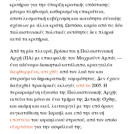
κριτήρια για την ύπαρξη κρατικής υπόστασης:
μόνιμο πληθυσμό, καθορισμένη επικράτεια,
αποτελεσματική κυβέρνηση και ικανότητα σύναψης
σχέσεων με άλλα κράτη. Ωστόσο, καμία από τις δύο
παλαιστινιακές πολιτικές οντότητες δεν πληροί
αυτά τα κριτήρια.
Από τη μία πλευρά, βρίσκεται η Παλαιστινιακή
Αρχή (ΠΑ) με επικεφαλής τον Μαχμούντ Αμπάς —
ένα αδύναμο διοικητικό κατάλοιπο, κραυγαλέα
διεφθαρμένο
,
απεχθές
από τον λαό του και
στερούμενο δημοκρατικής νομιμότητας. Δεν έχουν
διεξαχθεί προεδρικές εκλογές
από το
2005. Η
περιορισμένη εξουσία της Παλαιστινιακής Αρχής
εκτείνεται μόνο σε ένα τμήμα της Δυτικής Όχθης,
και ακόμη και εκεί, λειτουργεί με την υπό όρους
συγκατάθεση του Ισραήλ και υπό την στενή
εποπτεία
του ισραηλινού στρατού, από τον οποίο
εξαρτάται
για την ασφάλειά της.