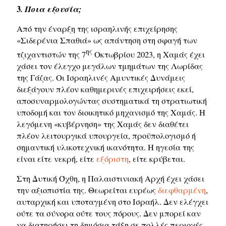
3
. Ποια εξουσία;
Από την έναρξη της ισραηλινής επιχείρησης
«Σιδερένια Σπαθιά» ως απάντηση στη σφαγή των
ης
τζιχαντιστών της 7
Οκτωβρίου 2023, η Χαμάς έχει
χάσει τον έλεγχο μεγάλων τμημάτων της Λωρίδας
της Γάζας. Οι Ισραηλινές Αμυντικές Δυνάμεις
διεξάγουν πλέον καθημερινές επιχειρήσεις εκεί,
αποσυναρμολογώντας συστηματικά τη στρατιωτική
υποδομή και τον διοικητικό μηχανισμό της Χαμάς. Η
λεγόμενη «κυβέρνηση» της Χαμάς δεν διαθέτει
πλέον λειτουργικά υπουργεία, προϋπολογισμό ή
σημαντική υλικοτεχνική ικανότητα. Η ηγεσία της
είναι είτε νεκρή, είτε
εξόριστη
, είτε κρύβεται.
Στη Δυτική Όχθη, η Παλαιστινιακή Αρχή έχει χάσει
την αξιοπιστία της. Θεωρείται ευρέως
διεφθαρμένη
,
αυταρχική και υποταγμένη στο Ισραήλ. Δεν ελέγχει
ούτε τα σύνορα ούτε τους πόρους. Δεν μπορεί καν
να διατηρήσει τη δημόσια τάξη σε πολλές περιοχές,