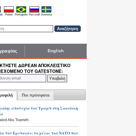
ds
Polski
Português
Pyccĸий
Svenska
γραφίας
English
ΚΤΉΣΤΕ ΔΩΡΕΆΝ ΑΠΟΚΛΕΙΣΤΙΚΌ
ΙΕΧΌΜΕΝΟ ΤΟΥ GATESTONE:
μοφιλή
Πιο πρόσφατα
ώδης αποτυχία του Τραμπ στη Σαουδική
ία
haled Abu Toameh
ία του Ερντογάν: το μέλος του ΝΑΤΟ που