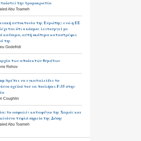
τοδοτεί την τρομοκρατία
haled Abu Toameh
ειακή αυτοκτονία της Ευρώπης: ενώ η ΕΕ
έχεται ότι ο κόσμος λειτουργεί με
ά καύσιμα, αυτή σκόπιμα καταστρέφει
κά της
ieu Godefridi
αρχία των αποδεκτών θυμάτων
erre Rehov
mp πρέπει να εγκαταλείψει το
νδυνο σχέδιό του να πουλήσει F-35 στην
ία
n Coughlin
ία: το ασφαλές καταφύγιο της Χαμάς και
ικίνδυνο τυφλό σημείο της Δύσης
haled Abu Toameh