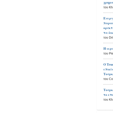
χρημα
του K
Ενεργ
παραδ
ορυκτ
τα δι
του Dr
Η ιερ
του Pi
Ο Tru
επικί
Τουρκ
του Co
Τουρκ
το επ
του K