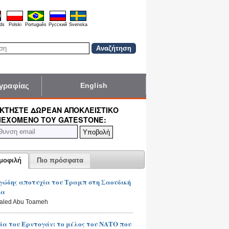
ds
Polski
Português
Pyccĸий
Svenska
γραφίας
English
ΚΤΉΣΤΕ ΔΩΡΕΆΝ ΑΠΟΚΛΕΙΣΤΙΚΌ
ΙΕΧΌΜΕΝΟ ΤΟΥ GATESTONE:
μοφιλή
Πιο πρόσφατα
ώδης αποτυχία του Τραμπ στη Σαουδική
ία
haled Abu Toameh
ία του Ερντογάν: το μέλος του ΝΑΤΟ που