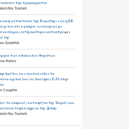
τοδοτεί την τρομοκρατία
haled Abu Toameh
ειακή αυτοκτονία της Ευρώπης: ενώ η ΕΕ
έχεται ότι ο κόσμος λειτουργεί με
ά καύσιμα, αυτή σκόπιμα καταστρέφει
κά της
ieu Godefridi
αρχία των αποδεκτών θυμάτων
erre Rehov
mp πρέπει να εγκαταλείψει το
νδυνο σχέδιό του να πουλήσει F-35 στην
ία
n Coughlin
ία: το ασφαλές καταφύγιο της Χαμάς και
ικίνδυνο τυφλό σημείο της Δύσης
haled Abu Toameh