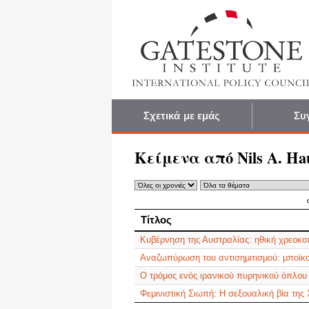
Σχετικά με εμάς
Συ
Κείμενα από Nils A. Ha
Τίτλος
Τίτλος
Κυβέρνηση της Αυστραλίας: ηθική χρεοκο
Αναζωπύρωση του αντισημιτισμού: μποϊκο
Ο τρόμος ενός ιρανικού πυρηνικού όπλου
Φεμινιστική Σιωπή: Η σεξουαλική βία της