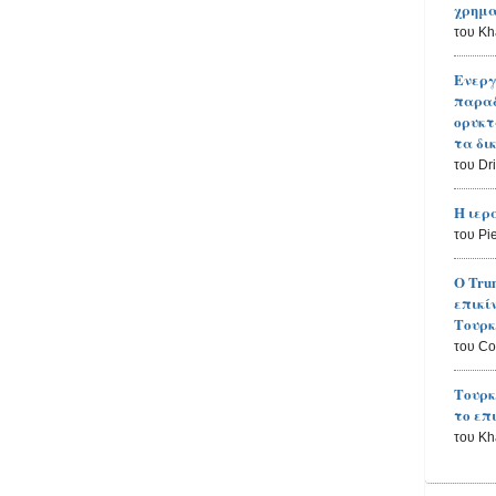
χρημα
του K
Ενεργ
παραδ
ορυκτ
τα δι
του Dr
Η ιερ
του Pi
Ο Tru
επικί
Τουρκ
του Co
Τουρκ
το επ
του K