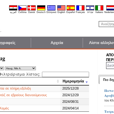
العربية
Čeština
Dansk
Deutsch
Ελληνικά
English
Español
Français
עברית
Italiano
Nederlan
γγραφείς
Αρχεία
Λίστα αλληλο
ΑΠΟ
ug
ΠΕΡ
Φιλτράρισμα λίστας:
Πιο δη
Ημερομηνία
Ημερομηνία
πία σε πλήρη εξέλιξη
2025/12/28
Παταγ
Αραβ
τάζ σε εβραίους διανοούμενους
2024/12/29
του K
2024/08/31
 Χαμάς
2024/04/14
Τουρκ