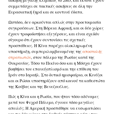
άσκηση μεγάλης κλίμακας το 2005, και έκτοτε έχουν
συμμετάσχει σε τακτικές ασκήσεις σε όλη την
Ευρασιατική ξηρά και σε κοντινά ύδατα.
Ωστόσο, δεν αρκούνται απλώς στην προετοιμασία
συγκρούσεων. Στη Βόρεια Αφρική, και οι δύο χώρες
έχουν τροφοδοτήσει εξεγέρσεις, και είναι σχεδόν
σίγουρο ότι έχουν συντονίσει τις σχετικές
προσπάθειες. Η Κίνα παρέχει ολοκληρωμένη
υποστήριξη, συμπεριλαμβανομένης της
αποστολής
στρατιωτών
, στον πόλεμο της Ρωσίας κατά της
Ουκρανίας. Τόσο το Πεκίνο όσο και η Μόσχα έχουν
βοηθήσει τον επανεξοπλισμό και την επίθεση του
Ιράν στο Ισραήλ. Στο δυτικό ημισφαίριο, οι Κινέζοι
και οι Ρώσοι υποστηρίζουν από κοινού τα καθεστώτα
της Κούβας και της Βενεζουέλας.
Πώς η Κίνα και η Ρωσία, που ήταν τόσο αδύναμες
μετά τον Ψυχρό Πόλεμο, έγιναν τόσο μεγάλες
απειλές; Η Αμερική προσπάθησε να ενσωματώσει