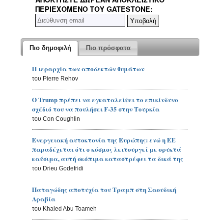
ΠΕΡΙΕΧΌΜΕΝΟ ΤΟΥ GATESTONE:
Πιο δημοφιλή
Πιο πρόσφατα
Η ιεραρχία των αποδεκτών θυμάτων
του Pierre Rehov
Ο Trump πρέπει να εγκαταλείψει το επικίνδυνο
σχέδιό του να πουλήσει F-35 στην Τουρκία
του Con Coughlin
Ενεργειακή αυτοκτονία της Ευρώπης: ενώ η ΕΕ
παραδέχεται ότι ο κόσμος λειτουργεί με ορυκτά
καύσιμα, αυτή σκόπιμα καταστρέφει τα δικά της
του Drieu Godefridi
Παταγώδης αποτυχία του Τραμπ στη Σαουδική
Αραβία
του Khaled Abu Toameh