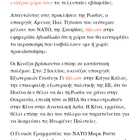
εναέριο χώρο τους
τις τελευταίες εβδομάδες.
Απαντώντας στις προκλήσεις της Ρωσίας, ο
υπουργός Άμυνας Παλ Τζόνσον του νεότερου
μέλους του ΝΑΤΟ, της Σουηδίας,
δήλωσε
στην
Aftonbladet
εφημερίδα
ότι η χώρα του θα καταρρίψει
τα αεροσκάφη που εισβάλλουν «με ή χωρίς
προειδοποίηση».
Οι Κινέζοι βρίσκονται επίσης σε κατάσταση
πολέμου. Στις 2 Ιουλίου, ο κινέζος υπουργός
Εξωτερικών Γουάνγκ Γι
δήλωσε
στην Κάγια Κάλας,
την επικεφαλής εξωτερικής πολιτικής της ΕΕ, ότι το
Πεκίνο δεν θέλει να δει τη Ρωσία να χάνει στην
Ουκρανία, επειδή τότε οι ΗΠΑ θα επικεντρωθούν
στην Κίνα στην Ανατολική Ασία. Η Κίνα, εμμέσως,
θέλει επίσης να δει τον πόλεμο να παρατείνεται για
να δεσμεύσει τις Ηνωμένες Πολιτείες.
Ο Γενικός Γραμματέας του ΝΑΤΟ Μαρκ Ρούτε