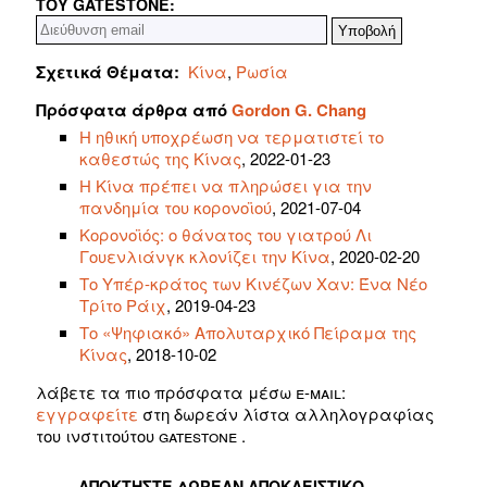
ΤΟΥ GATESTONE:
Σχετικά Θέματα:
Κίνα
,
Ρωσία
Πρόσφατα άρθρα από
Gordon G. Chang
Η ηθική υποχρέωση να τερματιστεί το
καθεστώς της Κίνας
, 2022-01-23
Η Κίνα πρέπει να πληρώσει για την
πανδημία του κορονοϊού
, 2021-07-04
Κορονοϊός: ο θάνατος του γιατρού Λι
Γουενλιάνγκ κλονίζει την Κίνα
, 2020-02-20
Το Υπέρ-κράτος των Κινέζων Χαν: Ένα Νέο
Τρίτο Ράιχ
, 2019-04-23
Το «Ψηφιακό» Απολυταρχικό Πείραμα της
Κίνας
, 2018-10-02
λάβετε τα πιο πρόσφατα μέσω e-mail:
εγγραφείτε
στη δωρεάν λίστα αλληλογραφίας
του ινστιτούτου gatestone
.
ΑΠΟΚΤΉΣΤΕ ΔΩΡΕΆΝ ΑΠΟΚΛΕΙΣΤΙΚΌ