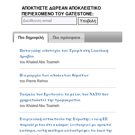
ΑΠΟΚΤΉΣΤΕ ΔΩΡΕΆΝ ΑΠΟΚΛΕΙΣΤΙΚΌ
ΠΕΡΙΕΧΌΜΕΝΟ ΤΟΥ GATESTONE:
Πιο δημοφιλή
Πιο πρόσφατα
Παταγώδης αποτυχία του Τραμπ στη Σαουδική
Αραβία
του Khaled Abu Toameh
Η ιεραρχία των αποδεκτών θυμάτων
του Pierre Rehov
Τουρκία του Ερντογάν: το μέλος του ΝΑΤΟ που
χρηματοδοτεί την τρομοκρατία
του Khaled Abu Toameh
Ενεργειακή αυτοκτονία της Ευρώπης: ενώ η ΕΕ
παραδέχεται ότι ο κόσμος λειτουργεί με ορυκτά
καύσιμα, αυτή σκόπιμα καταστρέφει τα δικά της