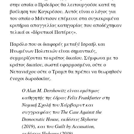
στην οποία ο Πρόεδρος θα λειτουργούσε κατά τη
βούληση του Κογκρέσου. Αυτός είναι ο λόγος για
τον οποίο ο Μάντισον επέμεινε στα συγκεκριμένα
κριτήρια απαγγελίας κατηγορίας που αποδέχτηκαν
τελικά οι «Ιδρυτικοί Πατέρες».
Παρόλο που οι διαφορές μεταξύ Ισραήλ και
Ηνωμένων Πολιτειών είναι σημαντικές,
συμμερίζονται το κράτος δικαίου. Σύμφωνα με το
κράτος δικαίου, σωστά εφαρμοσμένο, ούτε ο
Νετανιάχου ούτε ο Τραμπ θα πρέπει να θεωρηθούν
ένοχοι δωροδοκίας.
Ο Alan M. Dershowitz είναι ομότιμος
καθηγητής της έδρας Felix Frankfurter στη
Νομική Σχολή του Χάρβαρντ και
συγγραφέας του
The Case Against the
Democratic House
, εκδόσεις
Skyhorse
(2019), και του
Guilt by Accusation
,
εκδόσεις
Skyhorse
(2019).