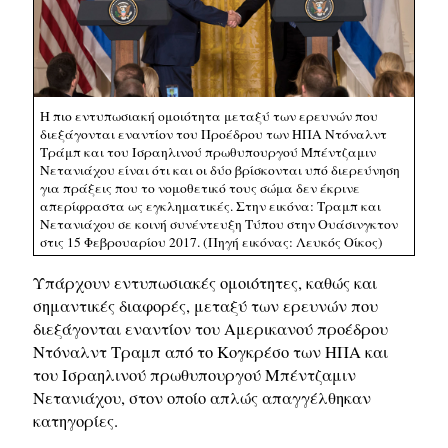
Η πιο εντυπωσιακή ομοιότητα μεταξύ των ερευνών που
διεξάγονται εναντίον του Προέδρου των ΗΠΑ Ντόναλντ
Τράμπ και του Ισραηλινού πρωθυπουργού Μπέντζαμιν
Νετανιάχου είναι ότι και οι δύο βρίσκονται υπό διερεύνηση
για πράξεις που το νομοθετικό τους σώμα δεν έκρινε
απερίφραστα ως εγκληματικές. Στην εικόνα: Τραμπ και
Νετανιάχου σε κοινή συνέντευξη Τύπου στην Ουάσινγκτον
στις 15 Φεβρουαρίου 2017. (Πηγή εικόνας: Λευκός Οίκος)
Υπάρχουν εντυπωσιακές ομοιότητες, καθώς και
σημαντικές διαφορές, μεταξύ των ερευνών που
διεξάγονται εναντίον του Aμερικανού προέδρου
Ντόναλντ Τραμπ από το Κογκρέσο των ΗΠΑ και
του Ισραηλινού πρωθυπουργού Μπέντζαμιν
Νετανιάχου, στον οποίο απλώς απαγγέλθηκαν
κατηγορίες.